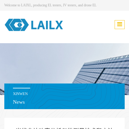
Welcome to LAIXL, producing EL testers, IV testers, and drone EL
XINWEN
News