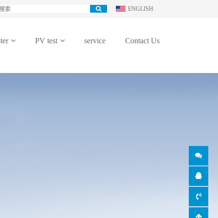
ENGLISH
ter
PV test
service
Contact Us