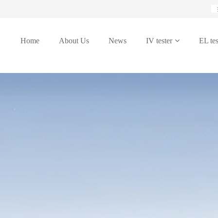
Home
About Us
News
IV tester
EL tes