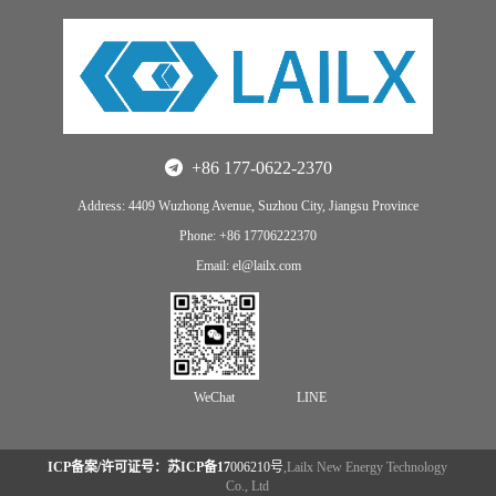
+86 177-0622-2370
Address: 4409 Wuzhong Avenue, Suzhou City, Jiangsu Province
Phone: +86 17706222370
Email: el@lailx.com
WeChat
LINE
ICP备案/许可证号：苏ICP备17
006210号
,Lailx New Energy Technology
Co., Ltd