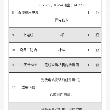
0～60V、0～5A输出；AC220
8
直流稳压电源
1
台
供电输入
9
上电线
3米
1
根
10
设备三防箱
标准
1
套
11
EL图传APP
无线查看相机内检测图
1
套
光伏电站安装前组件测试；
12
适用场景
仓库组件测试；
设备全自动对焦；可航空携