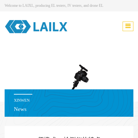
Welcome to LAIXL, producing EL testers, IV testers, and drone EL
XINWEN
News