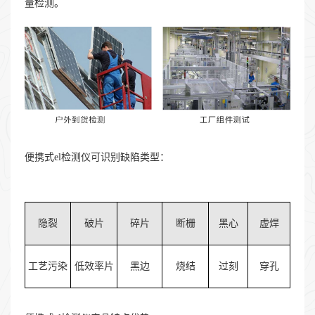
量检测。
便携式el检测仪可识别缺陷类型：
隐裂
破片
碎片
断栅
黑心
虚焊
工艺污染
低效率片
黑边
烧结
过刻
穿孔