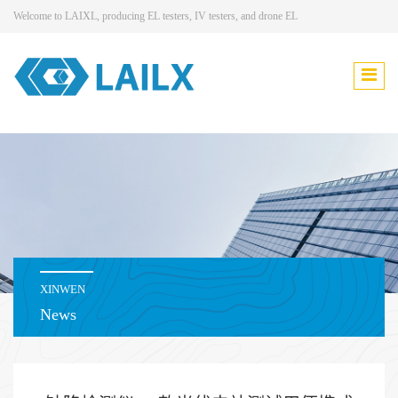
Welcome to LAIXL, producing EL testers, IV testers, and drone EL
XINWEN
News