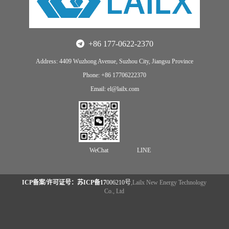
+86 177-0622-2370
Address: 4409 Wuzhong Avenue, Suzhou City, Jiangsu Province
Phone: +86 17706222370
Email: el@lailx.com
WeChat
LINE
ICP备案/许可证号：苏ICP备17
006210号
,Lailx New Energy Technology
Co., Ltd