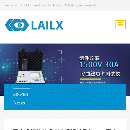
Welcome to LAIXL, producing EL testers, IV testers, and drone EL
XINWEN
News