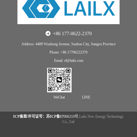
+86 177-0622-2370
Address: 4409 Wuzhong Avenue, Suzhou City, Jiangsu Province
Phone: +86 17706222370
Email: el@lailx.com
WeChat
LINE
ICP备案/许可证号：苏ICP备17
006210号
,Lailx New Energy Technology
Co., Ltd