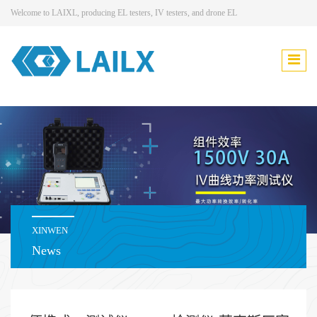
Welcome to LAIXL, producing EL testers, IV testers, and drone EL
XINWEN
News