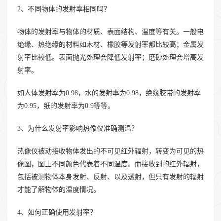
2、不同物体的发射率相同吗？
物体的发射率与物体的材质、表面结构、温度等有关。一般电
绝缘、热绝缘的材料如木材、橡胶等发射率都比较高；金属发
射率比较低。表面抛光处理会降低发射率；磨砂处理会增高发
射率。
如人体发射率为0.98，水的发射率为0.98，绝缘胶带的发射率
为0.95，纸的发射率为0.9等等。
3、为什么发射率影响热像仪准确测温？
热像仪被动接收物体发出的不可见红外辐射，转变为可见的热
像图，图上不同颜色代表着不同温度。而接收到的红外辐射，
包括被测物体本身发射、反射、以及透射，但只有发射的辐射
才能了解物体的温度情况。
4、如何正确使用发射率？