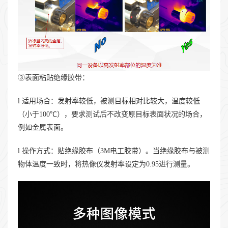
③表面粘贴绝缘胶带：
l 适用场合：发射率较低，被测目标相对比较大，温度较低
（小于100℃），要求测试后不改变原目标表面状况的场合，
例如金属表面。
l 操作方式：贴绝缘胶布（3M电工胶带）。当绝缘胶布与被测
物体温度一致时，将热像仪发射率设定为0.95进行测量。